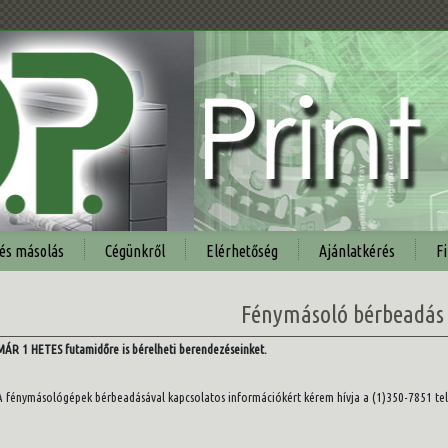
 és másolás
Cégünkről
Elérhetőség
Ajánlatkérés
Fi
Fénymásoló bérbeadás
MÁR 1 HETES futamidőre is bérelheti berendezéseinket.
A fénymásológépek bérbeadásával kapcsolatos információkért kérem hívja a (1)350-7851 t