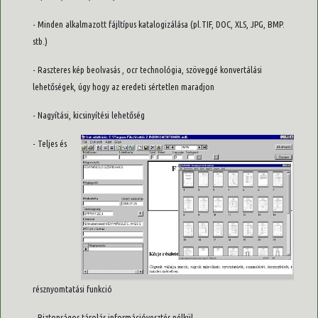
- Minden alkalmazott fájltípus katalogizálása (pl.TIF, DOC, XLS, JPG, BMP.
stb.)
- Raszteres kép beolvasás , ocr technológia, szöveggé konvertálási
lehetőségek, úgy hogy az eredeti sértetlen maradjon
- Nagyítási, kicsinyítési lehetőség
- Teljes és
résznyomtatási funkció
- Biztonságos tárolás információvesztés nélkül