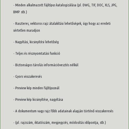
- Minden alkalmazott fájltípus katalogizálása (pl. DWG, TIF, DOC, XLS, JPG,
BMP. stb.)
- Raszteres, vektoros rajz átalakítási lehetőségek, úgy hogy az eredeti
sértetlen maradjon
- Nagyítási, kicsinyítési lehetőség
- Teljes és résznyomtatási funkció
- Biztonságos tárolás információvesztés nélkül
- Gyors visszakeresés
- Preview kép minden fájltípusnál
- Preview kép kicsinyítése, nagyítása
- A dokumentum vagy rajz főbb adatainak alapján történő visszakeresés
- (pl. rajzszám, iktatószám, megjegyzés, módosítás időpontja, stb.)