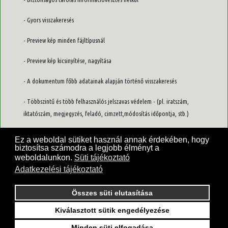
- Gyors visszakeresés
- Preview kép minden fájltípusnál
- Preview kép kicsinyítése, nagyítása
- A dokumentum főbb adatainak alapján történő visszakeresés
- Többszintű és több felhasználós jelszavas védelem - (pl. iratszám,
iktatószám, megjegyzés, feladó, cimzett,módosítás időpontja, stb.)
- Kölönböző irat és dokumentum fájlok összekapcsolása.
Ez a weboldal sütiket használ annak érdekében, hogy
biztosítsa számodra a legjobb élményt a
weboldalunkon.
Süti tájékoztató
Adatkezelési tájékoztató
KÉRJEN INGYENES SZOFTVER BEMUTATÁSI LEHETŐSÉGET ! /TEL:(1)350-7851/
Összes süti elutasítása
Kiválasztott sütik engedélyezése
Minden süti elfogadása